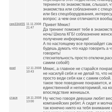
тернинги по знакомствам, слышал, ч
знакомства или соблазнения с спец
или без спецоборудования, интере
вопрос: а чем они отличаются вооб
cep334455
11.11.2008
Привет Мякис!
21:47
Да тренинг поможет тебе в знакомст
ночь! Школа КГБ! соблазнение женск
получение информации!
А по настоящему все произайдет са
будешь думать что надо говорить а ч
говорить!
стеснительность просто отключи,рас
самим собой!)
poet
12.11.2008
Мякис, а главное не старайся понра
10:43
не насилуй себя и не делай то, что н
просто веди себя как с самим собой.
такое твое поведение понравится, и
единственной и неповторимой, на к
впоследствие женишься.
стася
18.11.2008
Ну честно говоря девушки любят ве
13:00
компанейских ребят. А сидет и молча
так конечно никто на тебя внимание 