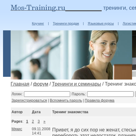
тренинги, с
Коучинг
|
Тренинги продаж
|
Языковые курсы
|
Логисти
Главная
/
форум
/
Тренинги и семинары
/ Тренинг знак
Логин:
Пароль:
Зарегистрироваться
|
Вспомнить пароль
|
Правила форума
Автор
Дата
Тренинг знакомства
Pages
:
1
2
3
»
Мякис
09.11.2008
Привет, я до сих пор не женат, стесь
14:41
перебороть этот недостаток, планир