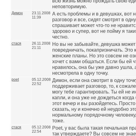
всю жизнь можно прождать свою ед
неповторимую.
Димон
23.11.2008
А есть проблемы и в девушках, вот
11:39
разговор и все, сидят смотрят в одну
спрашивает может что-то не нравится
здорово и супер, вот не пойму я так
честно.
стася
26.11.2008
Но вы не забывайте, девушка может 
21:11
повредничать, покапризничать. Это к
женские планы. Но это совсем не озн
хочет с вами общаться. Если бы ей ч
нравилось, она бы уже давно ушла, 
несмотрела в одну точку.
poet
05.12.2008
Димон, если она смотрит в одну точк
22:52
поддерживает разговор, то, к сожале
могу тебе гарантировать. Ты ей не и
капли, и она уже не дождеться когда
этот вечер и вы разойдетесь. Просто
сказать, ну и конечно ей неудобно эт
нормальному порядочному человеку,
тоже.
стася
05.12.2008
Poet, у вас была такая печальная пр
22:54
так утверждаете? Вы совсем не зна