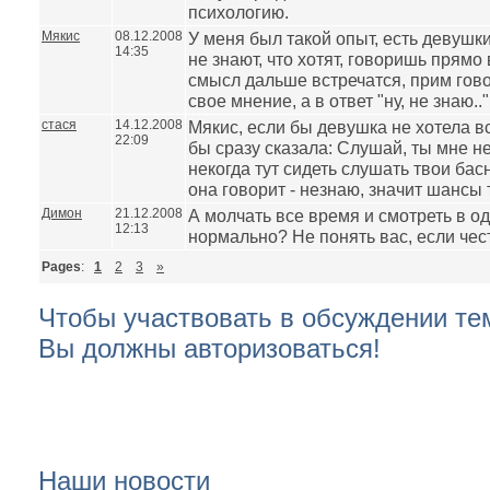
психологию.
Мякис
08.12.2008
У меня был такой опыт, есть девушк
14:35
не знают, что хотят, говоришь прямо 
смысл дальше встречатся, прим гов
свое мнение, а в ответ "ну, не знаю.."
стася
14.12.2008
Мякис, если бы девушка не хотела в
22:09
бы сразу сказала: Слушай, ты мне н
некогда тут сидеть слушать твои басн
она говорит - незнаю, значит шансы 
Димон
21.12.2008
А молчать все время и смотреть в од
12:13
нормально? Не понять вас, если чест
Pages
:
1
2
3
»
Чтобы участвовать в обсуждении т
Вы должны авторизоваться!
Наши новости