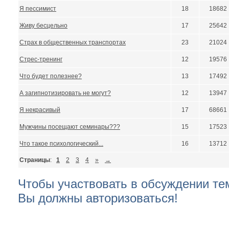
Я пессимист
18
18682
Живу бесцельно
17
25642
Страх в общественных транспортах
23
21024
Стрес-тренинг
12
19576
Что будет полезнее?
13
17492
А загипнотизировать не могут?
12
13947
Я некрасивый
17
68661
Мужчины посещают семинары???
15
17523
Что такое психологический...
16
13712
Страницы
:
1
2
3
4
»
→
Чтобы участвовать в обсуждении т
Вы должны авторизоваться!