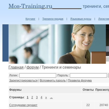
тренинги, с
Коучинг
|
Тренинги продаж
|
Языковые курсы
|
Логисти
Главная
/
форум
/ Тренинги и семинары
Логин:
Пароль:
Зарегистрироваться
|
Вспомнить пароль
|
Правила форума
Форумы
Ответы
Просмот
Страницы
:
1
2
3
4
»
→
Сотрудники скучают
22
20740